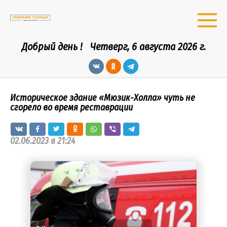
Перейти
к
контенту
Добрый день !
Четверг, 6 августа 2026 г.
Историческое здание «Мюзик-Холла» чуть не
сгорело во время реставрации
02.06.2023 в 21:24