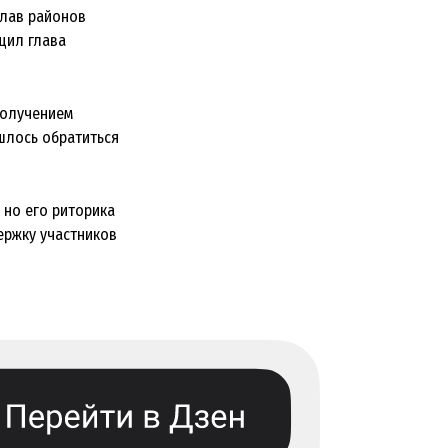
глав районов
щил глава
получением
шлось обратиться
 но его риторика
ержку участников