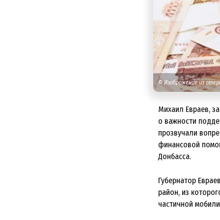
© Изображение из отк
Михаил Евраев, з
о важности подде
прозвучали вопре
финансовой помощ
Донбасса.
Губернатор Еврае
район, из которог
частичной мобили