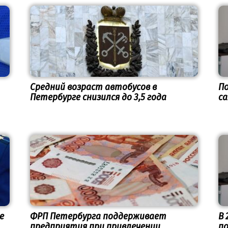
Средний возраст автобусов в
По
Петербурге снизился до 3,5 года
са
е
ФРП Петербурга поддерживает
В 
предприятия при привлечении
по